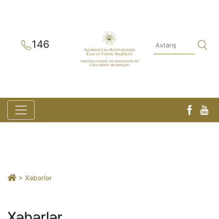
146
> Xəbərlər
Xəbərlər