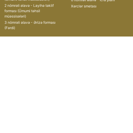
2 nömrəli əlavə - Layihə təklif
Xərclər smetası
forması (Ümumi təhsil
müəssisələri)
3 nömrəli əlavə - Ərizə forması
(Fərdi)
Müsabiqələr
Əlaqə
II Qrant Müsabiqəsi
AZ1008, Azərbaycan
Respublikası,
III Qrant Müsabiqəsi
Bakı şəhəri, Xətai prospekti, 49
IV Qrant Müsabiqəsi
(+ 99412) 599-11-55
V Qrant Müsabiqəsi
(+ 99412) 496-06-47
VI Qrant Müsabiqəsi
grants@edu.gov.az
VII Qrant Müsabiqəsi
VIII qrant müsabiqəsi
IX qrant müsabiqəsi
X qrant müsabiqəsi
Copyright © 2019