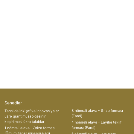
Sənədlər
3 nömrəli əlavə - Ərizə forması
Təhsildə inkişaf və innovasiyalar
(Fərdi)
üzrə qrant müsabiqəsinin
keçirilməsi üzrə tələblər
4 nömrəli əlavə - Layihə təklif
forması (Fərdi)
1 nömrəli əlavə - Ərizə forması
(Ümumi təhsil müəssisələri)
6 nömrəli əlavə - İcra planı