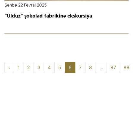
Şənbə 22 Fevral 2025
"Ulduz" şokolad fabrikinə ekskursiya
‹
1
2
3
4
5
6
7
8
...
87
88