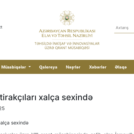
tt
Müsabiqələr
Qalereya
Nəşrlər
Xəbərlər
Əlaqə
tirakçıları xalça sexində
025
 xalça sexində