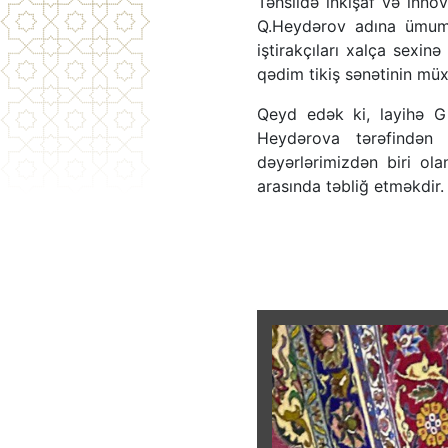
Təhsildə inkişaf və inno
Q.Heydərov adına ümumi 
iştirakçıları xalça sexinə
qədim tikiş sənətinin müxtə
Qeyd edək ki, layihə G
Heydərova tərəfindən i
dəyərlərimizdən biri ola
arasında təbliğ etməkdir.