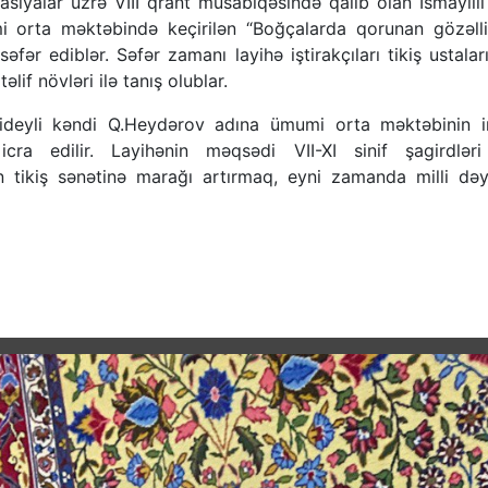
vasiyalar üzrə VIII qrant müsabiqəsində qalib olan İsmayıll
orta məktəbində keçirilən “Boğçalarda qorunan gözəllik
 səfər ediblər. Səfər zamanı layihə iştirakçıları tikiş ustal
lif növləri ilə tanış olublar.
ideyli kəndi Q.Heydərov adına
ümumi orta məktəbinin ing
cra edilir. Layihənin məqsədi VII-XI sinif şagirdlər
n tikiş sənətinə marağı artırmaq, eyni zamanda milli dəyə