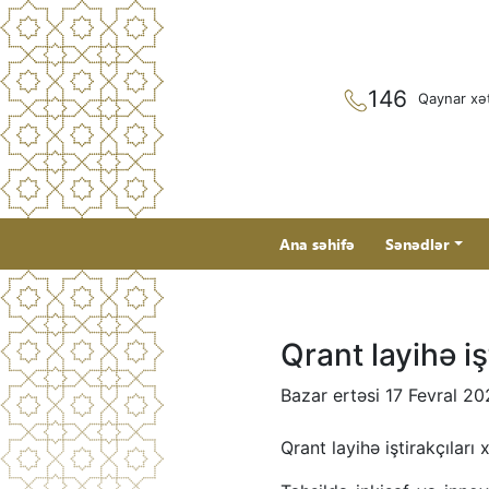
146
Qaynar xə
Ana səhifə
Sənədlər
Qrant layihə iş
Bazar ertəsi 17 Fevral 2
Qrant layihə iştirakçıları