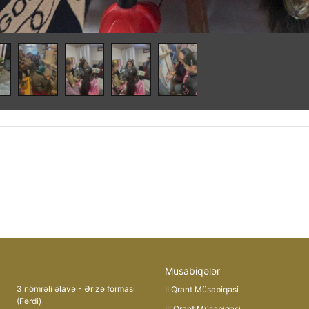
Müsabiqələr
3 nömrəli əlavə - Ərizə forması
II Qrant Müsabiqəsi
(Fərdi)
III Qrant Müsabiqəsi