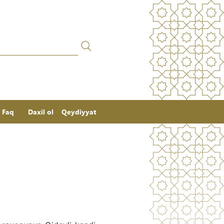
Faq
Daxil ol
Qeydiyyat