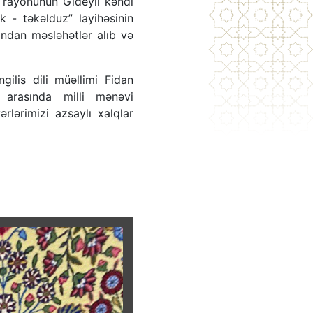
ı rayonunun Gideyli kəndi
 - təkəlduz” layihəsinin
arından məsləhətlər alıb və
ilis dili müəllimi Fidan
i arasında milli mənəvi
rlərimizi azsaylı xalqlar