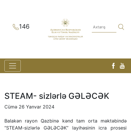
146
STEAM- sizlərlə GƏLƏCƏK
Cümə 26 Yanvar 2024
Balakən rayon Qazbinə kənd tam orta məktəbində
“STEAM-sizlərlə GƏLƏCƏK” layihəsinin icra prosesi