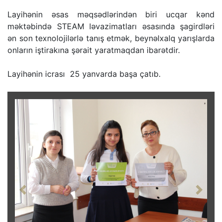
Layihənin əsas məqsədlərindən biri ucqar kənd
məktəbində STEAM ləvazimatları əsasında şagirdləri
ən son texnolojilərlə tanış etmək, beynəlxalq yarışlarda
onların iştirakına şərait yaratmaqdan ibarətdir.
Layihənin icrası 25 yanvarda başa çatıb.
Previous
Next