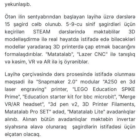
yekunlaşıb.
Ötən ilin sentyabrından başlayan layihə üzrə dərslərə
15 şagird cəlb olunub. 5-9-cu sinif şagirdləri üçün
keçirilən STEAM dərslərində məktəblilər 3D
modelləşdirmə ilə real həyatda istifadə edə biləcəkləri
modellər yaradaraq 3D printerdə çap etmək bacarığını
formalaşdırıblar. "Matatalab", "Lazer CNC" ilə tanışlıq
və kəsim, VR və AR ilə iş öyrəniblər.
Layihə çərçivəsində dərs prosesində istifadə olunması
məqsədi ilə "Snapmaker 2.0" modular "A250 en 3d
laser engraving" printer, "LEGO Education SPIKE
Prime", "Education starter kit for bbc microbit", "Merge
VR/AR headset", "3d pen v2, 3D Printer Filaments,
Matatalab Pro SET" ədəd, "Matatalab Lite" avadanlıqlar
alınıb. Alınan bütün avadanlıqlar məktəbin invertar
siyahısına əlavə olunaraq şagirdlərin istifadəsi üçün
əlçatan olacaq.