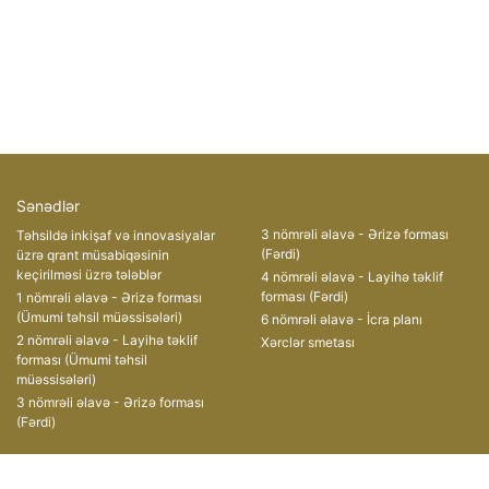
Sənədlər
3 nömrəli əlavə - Ərizə forması
Təhsildə inkişaf və innovasiyalar
(Fərdi)
üzrə qrant müsabiqəsinin
keçirilməsi üzrə tələblər
4 nömrəli əlavə - Layihə təklif
forması (Fərdi)
1 nömrəli əlavə - Ərizə forması
(Ümumi təhsil müəssisələri)
6 nömrəli əlavə - İcra planı
2 nömrəli əlavə - Layihə təklif
Xərclər smetası
forması (Ümumi təhsil
müəssisələri)
3 nömrəli əlavə - Ərizə forması
(Fərdi)
Müsabiqələr
Əlaqə